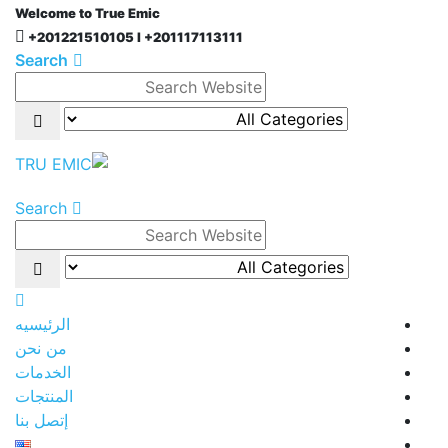
Welcome to True Emic
+201221510105 l +201117113111
Search
Search
الرئيسيه
من نحن
الخدمات
المنتجات
إتصل بنا