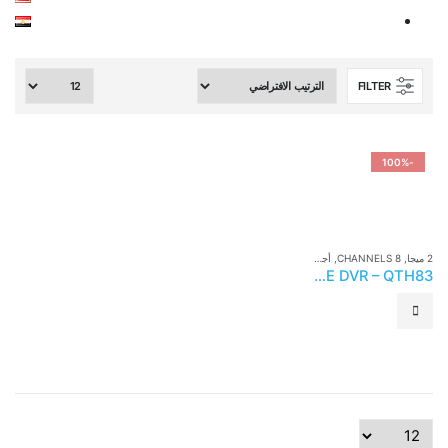
FILTER
-100%
2 ميجا
,
8 CHANNELS
,
أجهزة تسجيل DVR
,
كاميرات مراقبه
QSEE DVR – QTH83