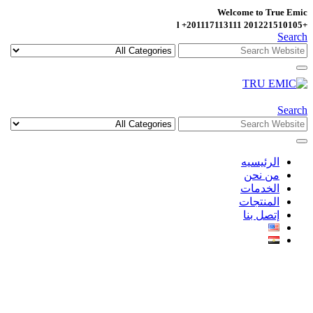
Welcome to True Emic
+201221510105 l +201117113111
Search
Search
الرئيسيه
من نحن
الخدمات
المنتجات
إتصل بنا