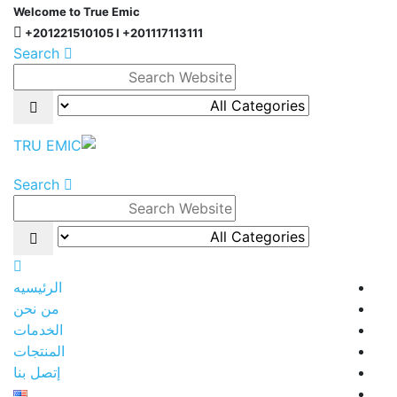
Welcome to True Emic
+201221510105 l +201117113111
Search
Search
الرئيسيه
من نحن
الخدمات
المنتجات
إتصل بنا