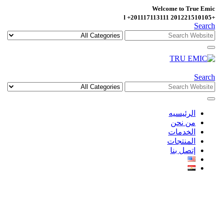
Welcome to True Emic
+201221510105 l +201117113111
Search
Search
الرئيسيه
من نحن
الخدمات
المنتجات
إتصل بنا