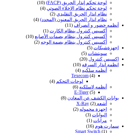
لوحة تحكم إنذار الحريق (FACP)
(10)
لوحة تحكم نظام الإخلاء الصوتي
(4)
نظام انذار الحريق التقليدي
(2)
نظام انذار الحريق المعنون (المحدد)
(4)
أنظمه حضور و انصراف
(11)
أكسيس كنترول بنظام الكارت
(1)
أكسيس كنترول بنظام بصمات الأصابع
(10)
أكسيس كنترول بنظام بصمة الوجه
(2)
اجهزةشبكات
(5)
سويتشات
(5)
اكسيس كنترول
(20)
انظمه انذار السرقه
(10)
أنظمه سلكيه
(4)
Texecom
(4)
لوحات التحكم
(4)
أنظمه لاسلكيه
(6)
E-Tiger
(5)
بوابات الكشف عن المعادن
(8)
أشعه X-Ray
(2)
اجهزة محموله
(2)
البوابات
(3)
مرايات
(1)
سمارت هوم
(16)
Smart Switch
(1)