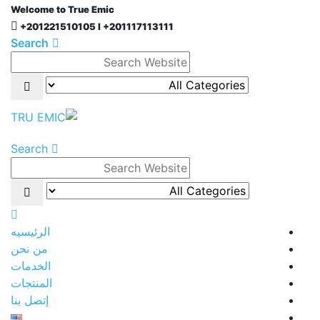
Welcome to True Emic
+201221510105 l +201117113111
Search
Search
الرئيسيه
من نحن
الخدمات
المنتجات
إتصل بنا