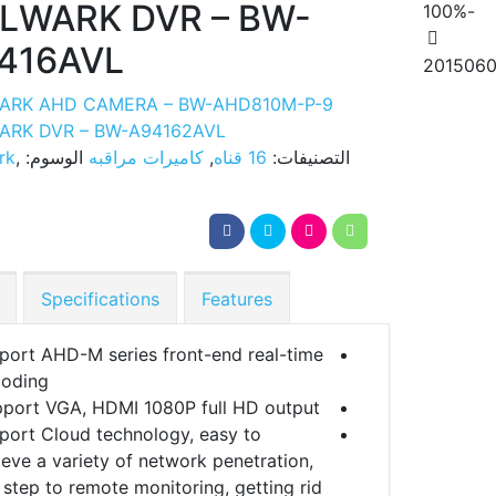
LWARK DVR – BW-
-100%
416AVL
ARK AHD CAMERA – BW-AHD810M-P-9
ARK DVR – BW-A94162AVL
التصنيفات:
16 قناه
,
كاميرات مراقبه
الوسوم:
,
rk
Specifications
Features
port AHD-M series front-end real-time
oding;
port VGA, HDMI 1080P full HD output;
port Cloud technology, easy to
ieve a variety of network penetration,
 step to remote monitoring, getting rid