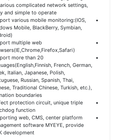
various complicated network settings,
y and simple to operate;
port various mobile monitoring:(IOS,
dows Mobile, BlackBerry, Symbian,
roid).
port multiple web
wsers(IE,Chrome,Firefox,Safari);
port more than 20
guages(English,Finnish, French, German,
k, Italian, Japanese, Polish,
tuguese, Russian, Spanish, Thai,
ese, Traditional Chinese, Turkish, etc.),
nation boundaries;
ect protection circuit, unique triple
chdog function
porting web, CMS, center platform
agement software MYEYE, provide
 development.