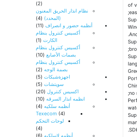
(2)
of 
نظام انذار الحريق المعنون
eas
(المحدد)
(4)
Sup
أنظمه حضور و انصراف
(11)
Win
أكسيس كنترول بنظام
And
الكارت
(1)
Sup
أكسيس كنترول بنظام
bro
بصمات الأصابع
(10)
Sup
أكسيس كنترول بنظام
lan
بصمة الوجه
(2)
Gree
اجهزةشبكات
(5)
Por
سويتشات
(5)
Chin
اكسيس كنترول
(20)
no 
انظمه انذار السرقه
(10)
Perf
أنظمه سلكيه
(4)
wat
Texecom
(4)
Sup
لوحات التحكم
man
(4)
SDK
أنظمه لاسلكيه
(6)